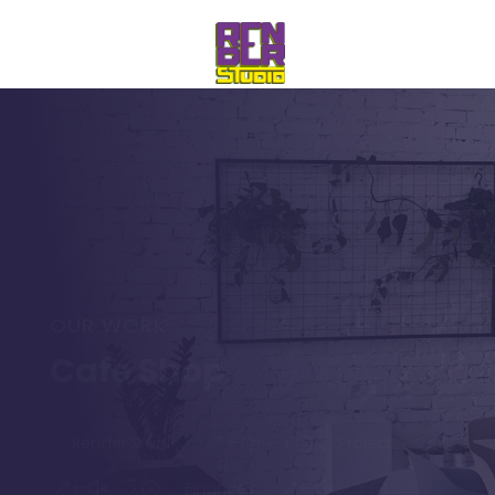
OUR WORK
Cafe Shop
Render Studio
Projects
&#x35;
Finances
&#x35;
&#x35;