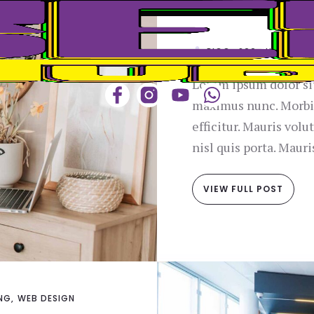
RICO_260@HOTMAIL.
Lorem ipsum dolor sit
maximus nunc. Morbi 
efficitur. Mauris vol
nisl quis porta. Mauri
VIEW FULL POST
NG
WEB DESIGN