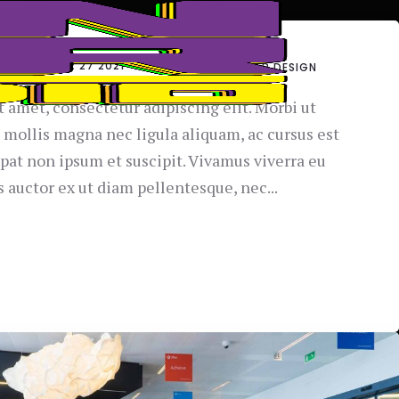
COM
ABR 27 2021
DEVELOPMENT
WEB DESIGN
 amet, consectetur adipiscing elit. Morbi ut
mollis magna nec ligula aliquam, ac cursus est
utpat non ipsum et suscipit. Vivamus viverra eu
s auctor ex ut diam pellentesque, nec...