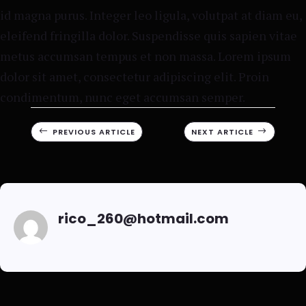
id magna purus. Integer leo ligula, volutpat at diam eu,
eleifend fringilla dolor. Suspendisse quis sapien vitae
metus accumsan tempus et non massa. Lorem ipsum
dolor sit amet, consectetur adipiscing elit. Proin
condimentum, nunc eget accumsan semper.
#
PREVIOUS ARTICLE
NEXT ARTICLE
$
rico_260@hotmail.com