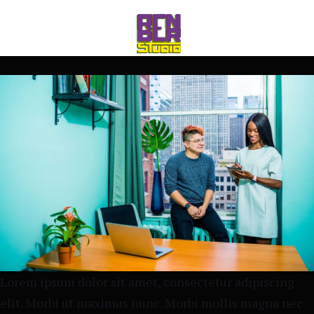
rico_260@hotmail.com
Abr 27 2021
Development
1
comment
Lorem ipsum dolor sit amet, consectetur adipiscing
elit. Morbi ut maximus nunc. Morbi mollis magna nec