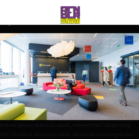
rico_260@hotmail.com
Abr 27 2021
Branding
Web
Design
0 comments
Lorem ipsum dolor sit amet, consectetur adipiscing
elit. Morbi ut maximus nunc. Morbi mollis magna nec