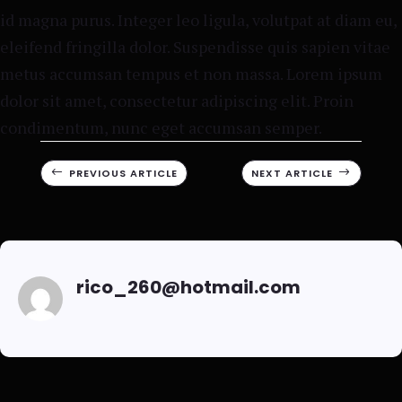
id magna purus. Integer leo ligula, volutpat at diam eu,
eleifend fringilla dolor. Suspendisse quis sapien vitae
metus accumsan tempus et non massa. Lorem ipsum
dolor sit amet, consectetur adipiscing elit. Proin
condimentum, nunc eget accumsan semper.
#
PREVIOUS ARTICLE
NEXT ARTICLE
$
rico_260@hotmail.com