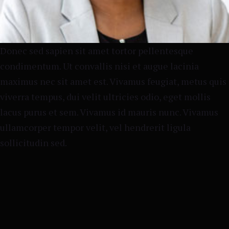
Donec sed sapien sit amet tortor pellentesque
condimentum. Ut convallis nisi et augue lacinia
maximus nec sit amet est. Vivamus feugiat, metus quis
viverra tempus, dui velit ultricies odio, eget mollis
lacus purus et sem. Vivamus id mauris nunc. Vivamus
ullamcorper tempor velit, vel hendrerit ligula
sollicitudin sed.