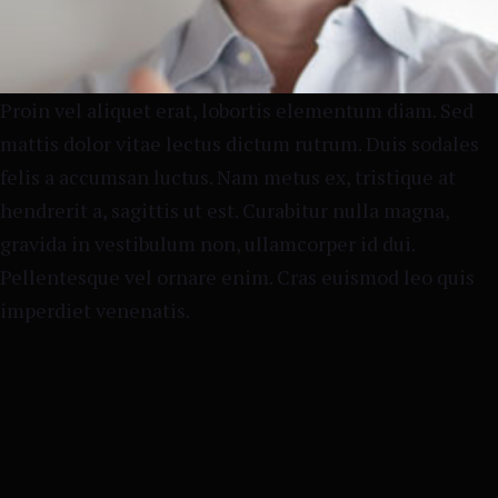
Proin vel aliquet erat, lobortis elementum diam. Sed
mattis dolor vitae lectus dictum rutrum. Duis sodales
felis a accumsan luctus. Nam metus ex, tristique at
hendrerit a, sagittis ut est. Curabitur nulla magna,
gravida in vestibulum non, ullamcorper id dui.
Pellentesque vel ornare enim. Cras euismod leo quis
imperdiet venenatis.